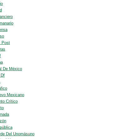
io
d
anciero
manario
ensa
so
l Post
ras
!
ha
al De México
 Df
a
fico
evo Mexicano
to Crítico
to
rnada
zón
pública
rde Del Unomásuno