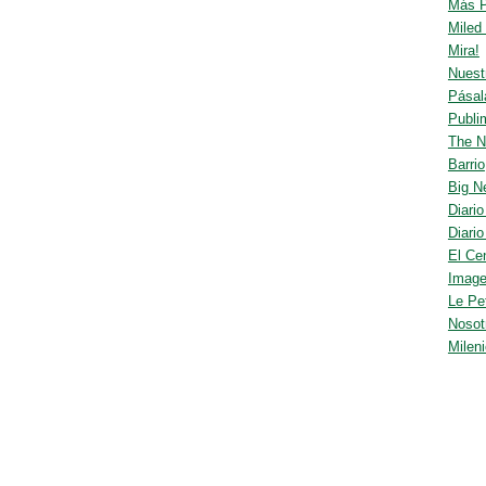
Más 
Miled
Mira!
Nuest
Pásal
Publi
The 
Barrio
Big N
Diario
Diario
El Ce
Imag
Le Pet
Nosot
Milen