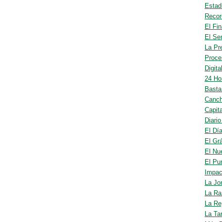
Estad
Recor
El Fin
El Se
La Pr
Proce
Digita
24 Ho
Basta
Canc
Capit
Diario
El Dí
El Grá
El Nu
El Pun
Impac
La Jo
La Ra
La Re
La Ta