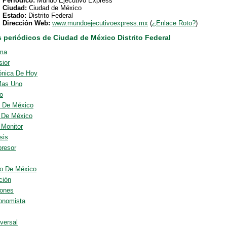
Periódico:
Mundo Ejecutivo Express
Ciudad:
Ciudad de México
Estado:
Distrito Federal
Dirección Web:
www.mundoejecutivoexpress.mx
(
¿Enlace Roto?
)
s periódicos de Ciudad de México Distrito Federal
ma
sior
ónica De Hoy
Mas Uno
io
l De México
o De México
 Monitor
sis
presor
o De México
ción
ones
onomista
versal