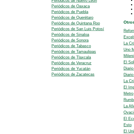
Periódicos de Nuevo León
Periódicos de Oaxaca
Periódicos de Puebla
Periódicos de Querétaro
Otro
Periódicos de Quintana Roo
Periódicos de San Luis Potosí
Refor
Periódicos de Sinaloa
Excel
Periódicos de Sonora
La Cr
Periódicos de Tabasco
Uno 
Periódicos de Tamaulipas
Milen
Periódicos de Tlaxcala
El So
Periódicos de Veracruz
Diari
Periódicos de Yucatán
Periódicos de Zacatecas
Diario
La Cri
El Im
Metro
Rumb
La Afi
Ovaci
El Ec
Esto
El Uni