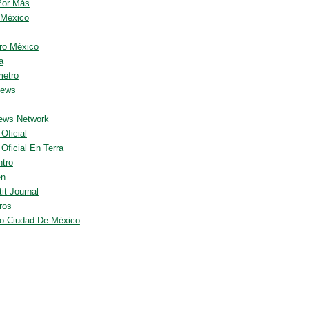
Por Más
 México
ro México
a
metro
News
ews Network
 Oficial
 Oficial En Terra
ntro
en
it Journal
ros
io Ciudad De México