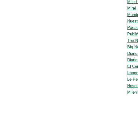
Miled
Mira!
Mundo
Nuest
Pásal
Publi
The 
Big N
Diario
Diario
El Ce
Imag
Le Pet
Nosot
Milen