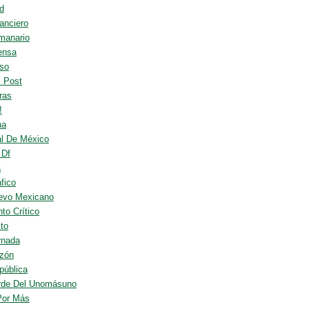
d
anciero
manario
ensa
so
l Post
ras
!
ha
al De México
 Df
a
fico
evo Mexicano
to Crítico
to
rnada
zón
pública
rde Del Unomásuno
Por Más