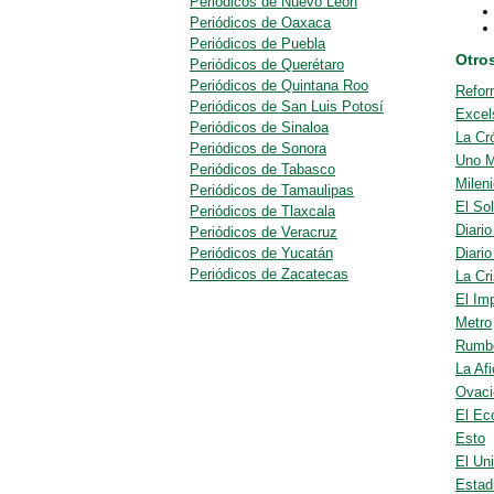
Periódicos de Nuevo León
Periódicos de Oaxaca
Periódicos de Puebla
Otro
Periódicos de Querétaro
Periódicos de Quintana Roo
Refor
Periódicos de San Luis Potosí
Excel
Periódicos de Sinaloa
La Cr
Periódicos de Sonora
Uno 
Periódicos de Tabasco
Milen
Periódicos de Tamaulipas
El So
Periódicos de Tlaxcala
Diari
Periódicos de Veracruz
Periódicos de Yucatán
Diario
Periódicos de Zacatecas
La Cri
El Im
Metro
Rumb
La Afi
Ovaci
El Ec
Esto
El Uni
Estad