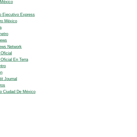
 México
 Ejecutivo Express
ro México
a
metro
News
ews Network
 Oficial
 Oficial En Terra
ntro
en
it Journal
ros
io Ciudad De México