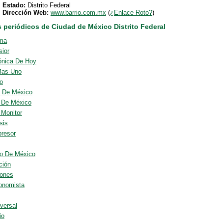
Estado:
Distrito Federal
Dirección Web:
www.barrio.com.mx
(
¿Enlace Roto?
)
s periódicos de Ciudad de México Distrito Federal
ma
sior
ónica De Hoy
Mas Uno
io
l De México
o De México
 Monitor
sis
presor
o De México
ción
ones
onomista
versal
io