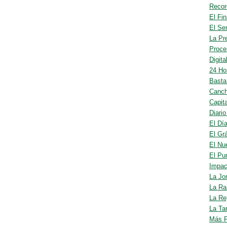
Recor
El Fin
El Se
La Pr
Proce
Digita
24 Ho
Basta
Canc
Capit
Diario
El Dí
El Grá
El Nu
El Pun
Impac
La Jo
La Ra
La Re
La Ta
Más 