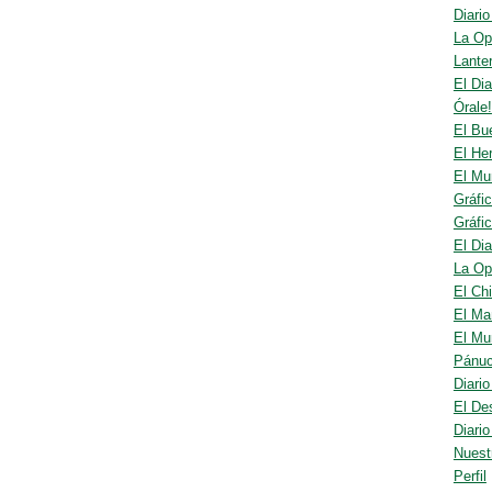
Diari
La Op
Lante
El Dia
Órale!
El Bu
El He
El Mu
Gráfi
Gráfi
El Dia
La Op
El Chi
El Ma
El Mu
Pánuc
Diari
El De
Diari
Nuest
Perfil