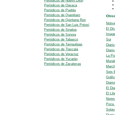
Periódicos de Nuevo León
Periódicos de Oaxaca
Periódicos de Puebla
Periódicos de Querétaro
Otro
Periódicos de Quintana Roo
Notiv
Periódicos de San Luis Potosí
El Di
Periódicos de Sinaloa
Imag
Periódicos de Sonora
Periódicos de Tabasco
Sur
Periódicos de Tamaulipas
Diari
Periódicos de Tlaxcala
Diario
Periódicos de Veracruz
La Pol
Periódicos de Yucatán
Mundo
Periódicos de Zacatecas
Marc
Seis 
Gráfi
Diari
El Dia
El Lib
Nores
Poza 
Sotav
Diari