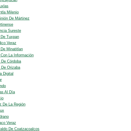
uxlas
tla Milenio
inión De Mártinez
rtinense
ncia Sureste
o De Tuxpan
dico Veraz
 De Minatitlan
o Con La Información
l De Córdoba
l De Orizaba
 Digital
ur
ndo
as Al Día
io
z De La Región
Tux
drano
iaco Veraz
raldo De Coatzacoalcos