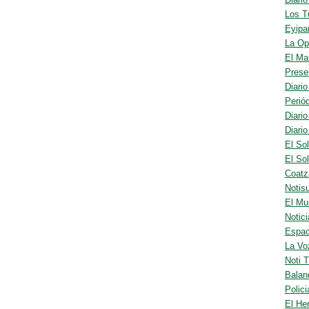
Los T
Eyipan
La Op
El Ma
Prese
Diari
Perió
Diario
Diari
El So
El So
Coatza
Notis
El Mu
Notici
Espac
La Vo
Noti 
Balan
Polic
El He