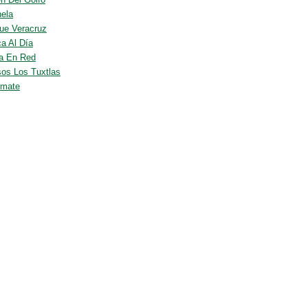
nela
ue Veracruz
ca Al Día
a En Red
os Los Tuxtlas
emate