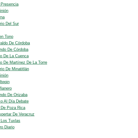
o Presencia
inión
rna
rio Del Sur
en Tono
raldo De Córdoba
ndo De Córdoba
co De La Cuenca
co De Martínez De La Torre
rio De Minatitlán
inión
ltepin
ñanero
ndo De Orizaba
o Al Día Debate
o De Poza Rica
spertar De Veracruz
o Los Tuxlas
ro Diario