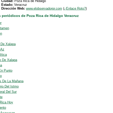
Ciudad:
Poza Rica de Hidalgo
Estado:
Veracruz
Dirección Web:
www.elobservadorpr.com
(
¿Enlace Roto?
)
s periódicos de Poza Rica de Hidalgo Veracruz
er
ctamen
en
o De Xalapa
 Az
ítica
 De Xalapa
ha
En Punto
co
os De La Mañana
rio Del Istmo
eral Del Sur
te
Rica Hoy
ento
o Acayucan