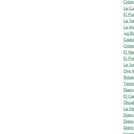
Cróni
La Cu
El Pu
La Ta
La Vo
¡ya B
Capit
Cróni
El He
El Por
La Jo
Oye V
Rotat
Tiem
Diario
El Ca
Oriza
La Op
Diari
Diario
Diari
Image