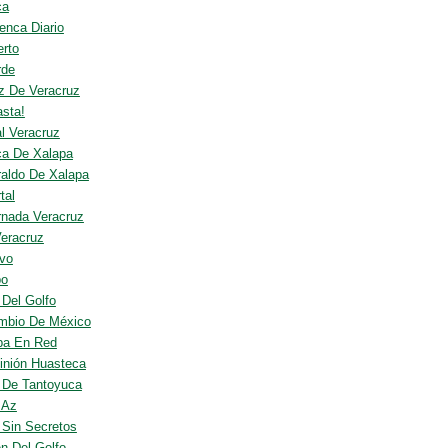
ca
enca Diario
erto
rde
z De Veracruz
asta!
al Veracruz
ca De Xalapa
raldo De Xalapa
tal
rnada Veracruz
eracruz
ivo
po
 Del Golfo
mbio De México
ba En Red
inión Huasteca
o De Tantoyuca
 Az
o Sin Secretos
n Del Golfo