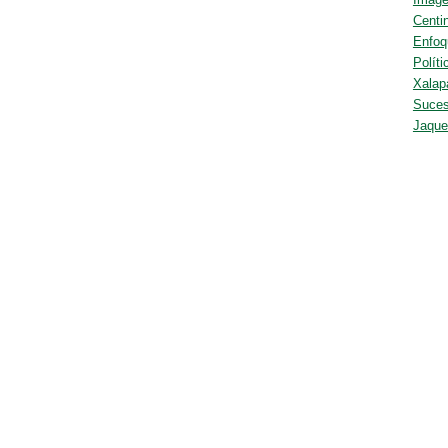
Centi
Enfoq
Políti
Xalap
Suces
Jaqu