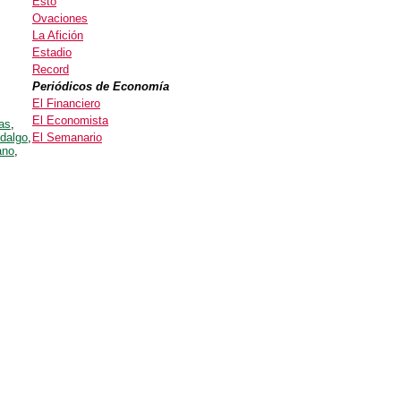
Esto
Ovaciones
La Afición
Estadio
Record
Periódicos de Economía
El Financiero
El Economista
as
,
dalgo
,
El Semanario
ano
,