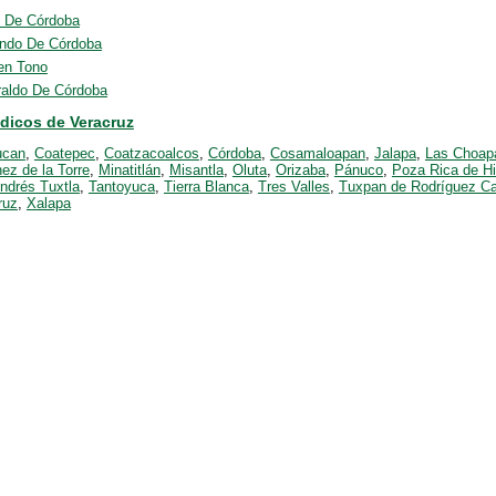
l De Córdoba
ndo De Córdoba
en Tono
raldo De Córdoba
ódicos de Veracruz
ucan
,
Coatepec
,
Coatzacoalcos
,
Córdoba
,
Cosamaloapan
,
Jalapa
,
Las Choap
ez de la Torre
,
Minatitlán
,
Misantla
,
Oluta
,
Orizaba
,
Pánuco
,
Poza Rica de Hi
ndrés Tuxtla
,
Tantoyuca
,
Tierra Blanca
,
Tres Valles
,
Tuxpan de Rodríguez C
ruz
,
Xalapa