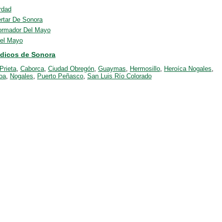
rdad
rtar De Sonora
formador Del Mayo
el Mayo
ódicos de Sonora
Prieta
,
Caborca
,
Ciudad Obregón
,
Guaymas
,
Hermosillo
,
Heroíca Nogales
,
oa
,
Nogales
,
Puerto Peñasco
,
San Luis Río Colorado