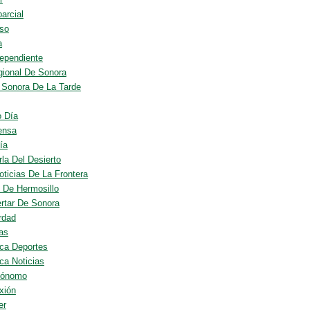
arcial
so
a
dependiente
gional De Sonora
o Sonora De La Tarde
 Día
ensa
ía
rla Del Desierto
oticias De La Frontera
l De Hermosillo
rtar De Sonora
rdad
ias
ca Deportes
ca Noticias
tónomo
xión
er