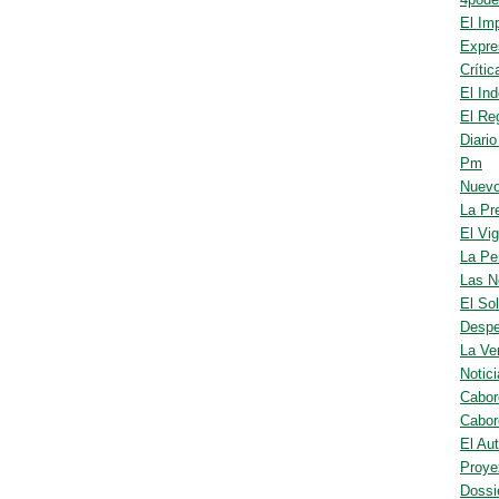
El Imp
Expre
Crític
El In
El Re
Diari
Pm
Nuevo
La Pr
El Vig
La Pe
Las N
El So
Despe
La Ve
Notic
Cabor
Cabor
El Au
Proye
Dossi