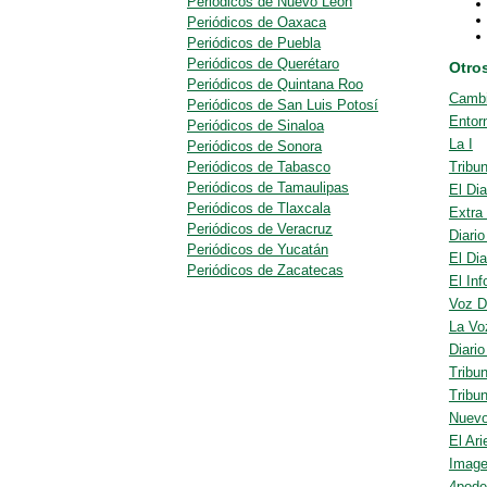
Periódicos de Nuevo León
Periódicos de Oaxaca
Periódicos de Puebla
Periódicos de Querétaro
Otro
Periódicos de Quintana Roo
Cambi
Periódicos de San Luis Potosí
Entor
Periódicos de Sinaloa
La I
Periódicos de Sonora
Periódicos de Tabasco
Tribu
Periódicos de Tamaulipas
El Dia
Periódicos de Tlaxcala
Extra
Periódicos de Veracruz
Diari
Periódicos de Yucatán
El Di
Periódicos de Zacatecas
El In
Voz D
La Vo
Diario
Tribu
Tribu
Nuevo
El Ari
Image
4pode