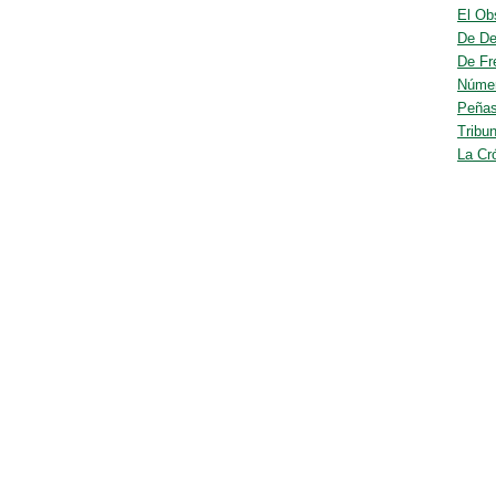
El Ob
De De
De Fr
Núme
Peñas
Tribu
La Cr