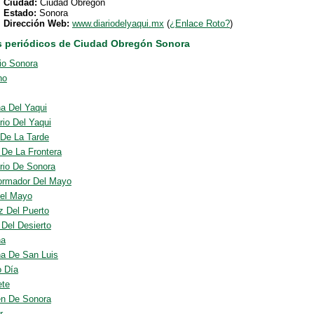
Ciudad:
Ciudad Obregón
Estado:
Sonora
Dirección Web:
www.diariodelyaqui.mx
(
¿Enlace Roto?
)
s periódicos de Ciudad Obregón Sonora
o Sonora
no
na Del Yaqui
rio Del Yaqui
 De La Tarde
o De La Frontera
ario De Sonora
formador Del Mayo
el Mayo
z Del Puerto
 Del Desierto
na
na De San Luis
 Día
ete
n De Sonora
r