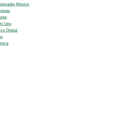
servador Mexico
veras
ente
ro Uno
co Digital
na
ónica