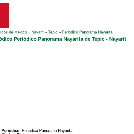
dicos de México
»
Nayarit
»
Tepic
»
Periódico Panorama Nayarita
ódico Periódico Panorama Nayarita de Tepic - Nayarit
Periódico:
Periódico Panorama Nayarita