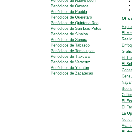
Periódicos de Nuevo León
Periódicos de Oaxaca
Periódicos de Puebla
Periódicos de Querétaro
Otros
Periódicos de Quintana Roo
Expre
Periódicos de San Luis Potosí
El Me
Periódicos de Sinaloa
Reali
Periódicos de Sonora
Periódicos de Tabasco
Enfoq
Periódicos de Tamaulipas
Grafi
Periódicos de Tlaxcala
El Ti
Periódicos de Veracruz
El So
Periódicos de Yucatán
Cons
Periódicos de Zacatecas
Censu
Nayar
Buend
Crític
El Ec
El Far
La Op
Notic
Avan
El He