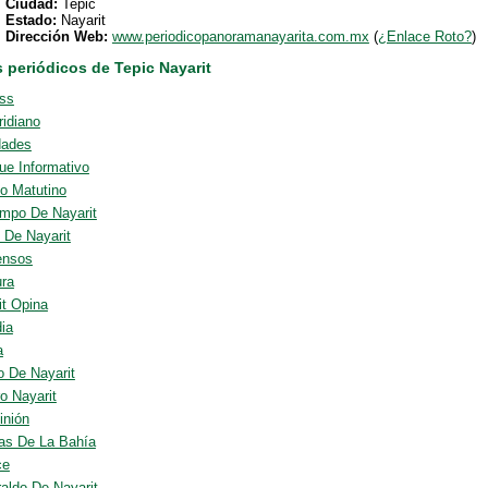
Ciudad:
Tepic
Estado:
Nayarit
Dirección Web:
www.periodicopanoramanayarita.com.mx
(
¿Enlace Roto?
)
 periódicos de Tepic Nayarit
ss
ridiano
dades
ue Informativo
co Matutino
empo De Nayarit
l De Nayarit
ensos
ra
it Opina
ia
a
o De Nayarit
o Nayarit
inión
ias De La Bahía
ce
raldo De Nayarit