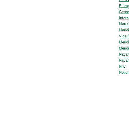
El Imp
Gente
Infor
Matut
Merid
Vida 
Merid
Merid
Nayar
Nayar
Nnc
Notic