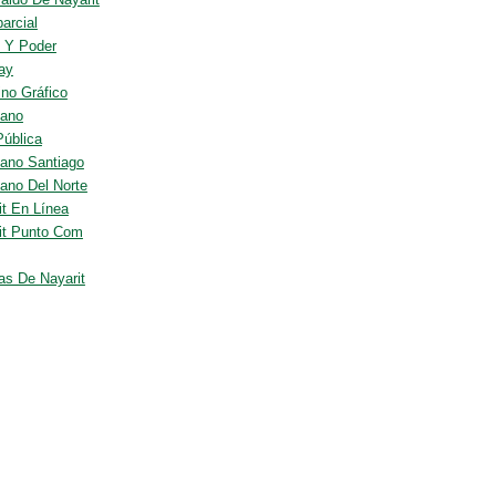
arcial
 Y Poder
nay
ino Gráfico
iano
Pública
iano Santiago
iano Del Norte
it En Línea
it Punto Com
ias De Nayarit