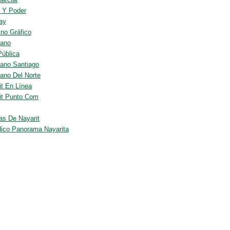
 Y Poder
nay
ino Gráfico
iano
Pública
iano Santiago
iano Del Norte
it En Línea
it Punto Com
ias De Nayarit
dico Panorama Nayarita