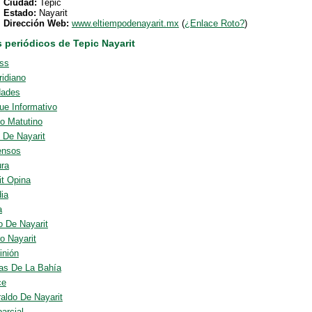
Ciudad:
Tepic
Estado:
Nayarit
Dirección Web:
www.eltiempodenayarit.mx
(
¿Enlace Roto?
)
 periódicos de Tepic Nayarit
ss
ridiano
dades
ue Informativo
co Matutino
l De Nayarit
ensos
ra
it Opina
ia
a
o De Nayarit
o Nayarit
inión
ias De La Bahía
ce
raldo De Nayarit
arcial