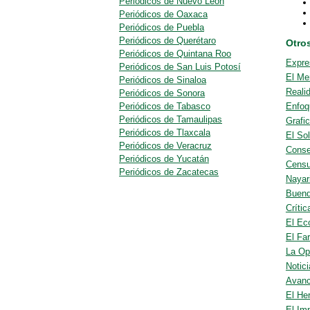
Periódicos de Nuevo León
Periódicos de Oaxaca
Periódicos de Puebla
Periódicos de Querétaro
Otros
Periódicos de Quintana Roo
Expre
Periódicos de San Luis Potosí
El Me
Periódicos de Sinaloa
Reali
Periódicos de Sonora
Periódicos de Tabasco
Enfoq
Periódicos de Tamaulipas
Grafi
Periódicos de Tlaxcala
El So
Periódicos de Veracruz
Cons
Periódicos de Yucatán
Censu
Periódicos de Zacatecas
Nayar
Buend
Crític
El Ec
El Far
La Op
Notic
Avan
El He
El Imp