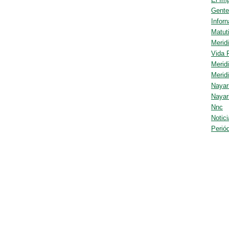
Gente
Infor
Matut
Merid
Vida 
Merid
Merid
Nayar
Nayar
Nnc
Notic
Perió