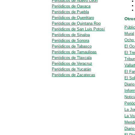
Periódicos de Nuevo León
Periódicos de Oaxaca
Periódicos de Puebla
Periódicos de Querétaro
Otro
Periódicos de Quintana Roo
Públi
Periódicos de San Luis Potosí
Mural
Periódicos de Sinaloa
Ocho
Periódicos de Sonora
Periódicos de Tabasco
El Oc
Periódicos de Tamaulipas
El Tr
Periódicos de Tlaxcala
Tribu
Periódicos de Veracruz
Vallar
Periódicos de Yucatán
El Fa
Periódicos de Zacatecas
El Sol
Diario
Infor
Notici
Perió
La Jo
La Vo
Meridi
Diari
El Dia