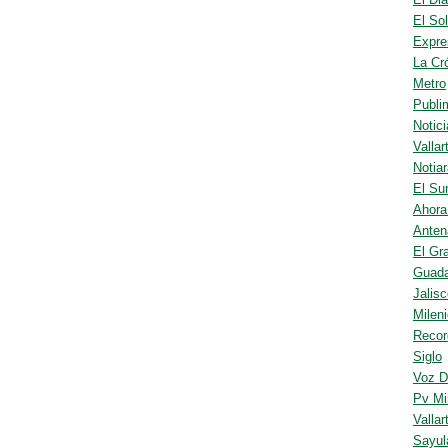
El So
Expre
La Cr
Metro
Publi
Notic
Valla
Notia
El Su
Ahora
Anten
El Gra
Guada
Jalis
Milen
Recor
Siglo
Voz D
Pv Mi
Vallar
Sayul