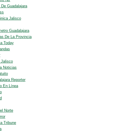
l De Guadalajara
ss
ónica Jalisco
metro Guadalajara
ias De La Provincia
rta Today
randas
r
 Jalisco
a Noticias
tuito
lajara Reporter
co En Línea
io
d
el Norte
rror
ta Tribune
a