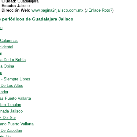
Ciudad:
Guadalajara
Estado:
Jalisco
Dirección Web:
www.pagina24jalisco.com.mx
(
¿Enlace Roto?
)
s periódicos de Guadalajara Jalisco
co
 Columnas
cidental
en
na De La Bahía
ta Opina
ro
 - Siempre Libres
 De Los Altos
mador
as Puerto Vallarta
dico Tzaulan
rnada Jalisco
z Del Sur
ano Puerto Vallarta
o De Zapotlán
rio Ntr