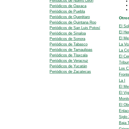
Periódicos de Nuevo León
Periódicos de Oaxaca
Periódicos de Puebla
Periódicos de Querétaro
Otros
Periódicos de Quintana Roo
El So
Periódicos de San Luis Potosí
El Her
Periódicos de Sinaloa
El Me
Periódicos de Sonora
Periódicos de Tabasco
La Vo
Periódicos de Tamaulipas
La Cr
Periódicos de Tlaxcala
El Cen
Periódicos de Veracruz
Tribu
Periódicos de Yucatán
Los C
Periódicos de Zacatecas
Front
La I
El Me
El Vig
Monit
El Ob
Enlac
Siglo
Baja 
Gring