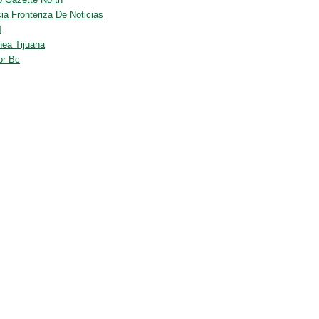
ia Fronteriza De Noticias
4
nea Tijuana
or Bc