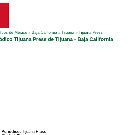
dicos de México
»
Baja California
»
Tijuana
»
Tijuana Press
ódico Tijuana Press de Tijuana - Baja California
Periódico:
Tijuana Press