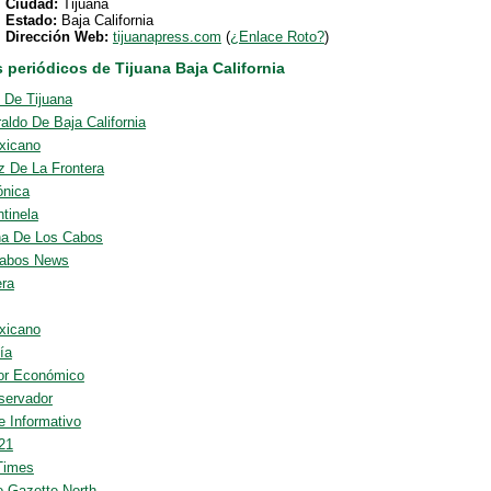
Ciudad:
Tijuana
Estado:
Baja California
Dirección Web:
tijuanapress.com
(
¿Enlace Roto?
)
 periódicos de Tijuana Baja California
l De Tijuana
aldo De Baja California
xicano
z De La Frontera
ónica
tinela
na De Los Cabos
abos News
era
xicano
ía
or Económico
servador
e Informativo
 21
Times
o Gazette North