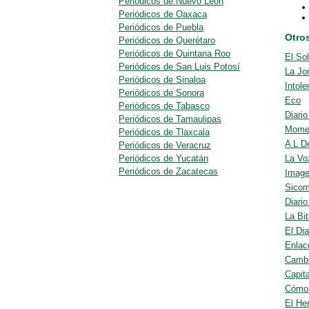
Periódicos de Nuevo León
Periódicos de Oaxaca
Periódicos de Puebla
Otro
Periódicos de Querétaro
Periódicos de Quintana Roo
El So
Periódicos de San Luis Potosí
La Jo
Periódicos de Sinaloa
Intole
Periódicos de Sonora
Eco
Periódicos de Tabasco
Diari
Periódicos de Tamaulipas
Mome
Periódicos de Tlaxcala
A L D
Periódicos de Veracruz
Periódicos de Yucatán
La Vo
Periódicos de Zacatecas
Image
Sicom
Diario
La Bit
El Dia
Enlac
Camb
Capit
Cómo
El He