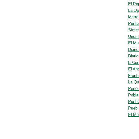
El Po
La Op
Metro
Puntu
Sínte
Unom
El Mu
Diario
Diari
E Con
El An
Frent
La Qu
Periód
Pobla
Puebl
Puebl
El Mu