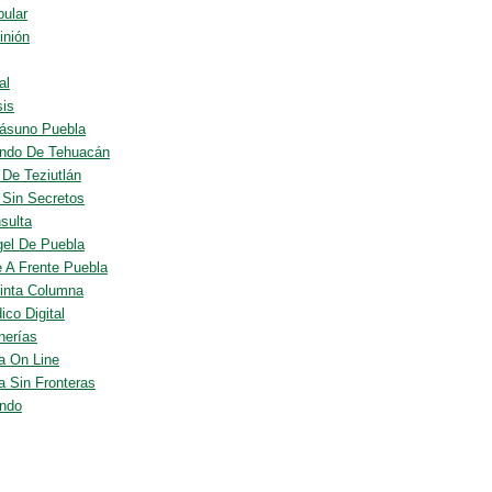
pular
inión
al
sis
ásuno Puebla
ndo De Tehuacán
 De Teziutlán
o Sin Secretos
sulta
gel De Puebla
e A Frente Puebla
inta Columna
ico Digital
nerías
a On Line
a Sin Fronteras
ndo