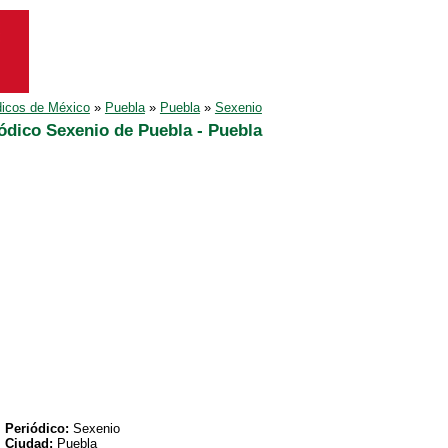
dicos de México
»
Puebla
»
Puebla
»
Sexenio
ódico Sexenio de Puebla - Puebla
Periódico:
Sexenio
Ciudad:
Puebla