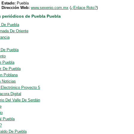
Estado:
Puebla
Dirección Web:
www.sexenio.com.mx
(
¿Enlace Roto?
)
s periódicos de Puebla Puebla
l De Puebla
rnada De Oriente
rancia
o De Puebla
nto
e Puebla
z De Puebla
n Poblana
 Noticias
 Electrónico Proyecto 5
acora Digital
rio Del Valle De Serdán
e
io
al Puebla
?
raldo De Puebla