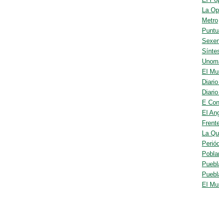
La Op
Metro
Puntu
Sexen
Sínte
Unom
El Mu
Diario
Diari
E Con
El An
Frent
La Qu
Periód
Pobla
Puebl
Puebl
El Mu