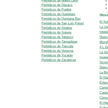
Periódicos de Nuevo León
Periódicos de Oaxaca
Periódicos de Puebla
Periódicos de Querétaro
Otro
Periódicos de Quintana Roo
El So
Periódicos de San Luis Potosí
La Jo
Periódicos de Sinaloa
Intole
Periódicos de Sonora
Periódicos de Tabasco
Diari
Periódicos de Tamaulipas
Mome
Periódicos de Tlaxcala
A L D
Periódicos de Veracruz
La Vo
Periódicos de Yucatán
Image
Periódicos de Zacatecas
Sicom
Diario
La Bit
El Dia
Enlac
Camb
Capit
Cómo
El He
El Po