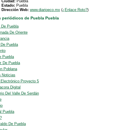
Ciudad:
Puebla
Estado:
Puebla
Dirección Web:
www.diarioeco.mx
(
¿Enlace Roto?
)
s periódicos de Puebla Puebla
l De Puebla
rnada De Oriente
rancia
o De Puebla
nto
e Puebla
z De Puebla
n Poblana
 Noticias
 Electrónico Proyecto 5
acora Digital
rio Del Valle De Serdán
e
io
al Puebla
?
raldo De Puebla
pular