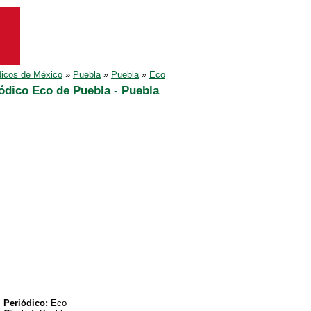
dicos de México
»
Puebla
»
Puebla
»
Eco
ódico Eco de Puebla - Puebla
Periódico:
Eco