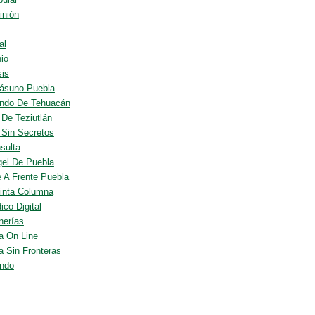
inión
al
io
sis
ásuno Puebla
ndo De Tehuacán
 De Teziutlán
o Sin Secretos
sulta
gel De Puebla
e A Frente Puebla
inta Columna
ico Digital
nerías
a On Line
a Sin Fronteras
ndo